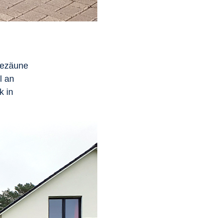
dezäune
l an
k in